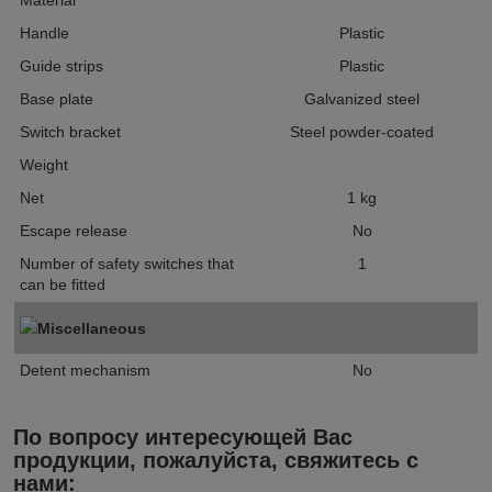
Material
Handle
Plastic
Guide strips
Plastic
Base plate
Galvanized steel
Switch bracket
Steel powder-coated
Weight
Net
1
kg
Escape release
No
Number of safety switches that
1
can be fitted
Miscellaneous
Detent mechanism
No
По вопросу интересующей Вас
продукции, пожалуйста, свяжитесь с
нами: