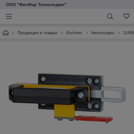
ООО "ФилФар Технолоджи"
Продукция и товары
Euchner
Аксессуары
1165