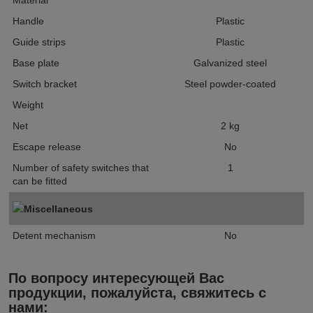
Material
Handle
Plastic
Guide strips
Plastic
Base plate
Galvanized steel
Switch bracket
Steel powder-coated
Weight
Net
2
kg
Escape release
No
Number of safety switches that
1
can be fitted
Miscellaneous
Detent mechanism
No
По вопросу интересующей Вас
продукции, пожалуйста, свяжитесь с
нами: