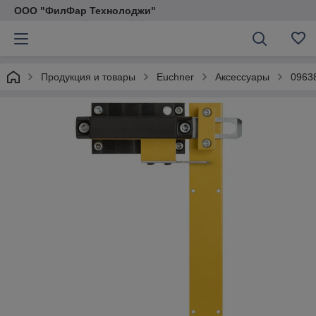
ООО "ФилФар Технолоджи"
Продукция и товары
Euchner
Аксессуары
0963