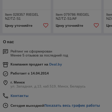
Item 028357 RIEGEL
Item 079786 RIEGEL
Ite
NZ/TZ-S1
NZ/TZ-S1/AF
NZ
Цену уточняйте
Цену уточняйте
Це
О нас
Рейтинг не сформирован
Менее 5 отзывов за последний год
Компания продает на
Deal.by
Работает с 14.04.2014
г. Минск
ул. Западная, д.13, каб.519, Минск, Беларусь
Контакты
Показать весь график работы
Сегодня выходной