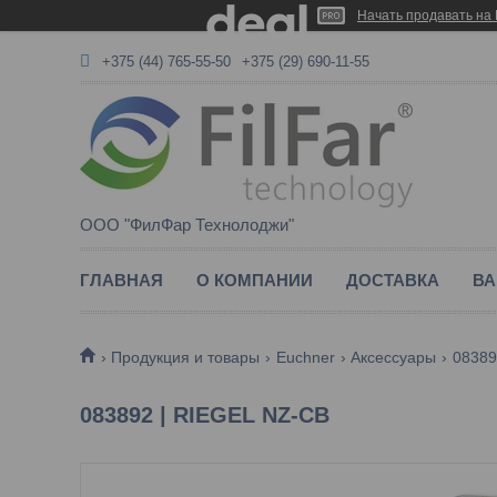
Начать продавать на 
+375 (44) 765-55-50
+375 (29) 690-11-55
ООО "ФилФар Технолоджи"
ГЛАВНАЯ
О КОМПАНИИ
ДОСТАВКА
ВА
Продукция и товары
Euchner
Аксессуары
083892
083892 | RIEGEL NZ-CB