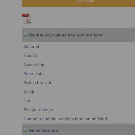
Описание
Mechanical values and environment
Material
Handle
Guide strips
Base plate
Switch bracket
Weight
Net
Escape release
Number of safety switches that can be fitted
Miscellaneous