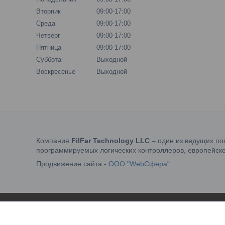
Вторник
09:00-17:00
Среда
09:00-17:00
Четверг
09:00-17:00
Пятница
09:00-17:00
Суббота
Выходной
Воскресенье
Выходной
Компания
FilFar Technology LLC
– один из ведущих по
программируемых логических контроллеров, европейско
Продвижение сайта -
ООО "WebСфера"