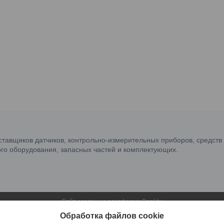
ставщиков датчиков, контрольно-измерительных приборов, средств
го оборудования, запасных частей и комплектующих.
Сайт создан на платформе Deal.by
Политика обработки файлов cookies
Обработка файлов cookie
OOO "ФилФар Технолоджи" |
Пожаловаться на контент