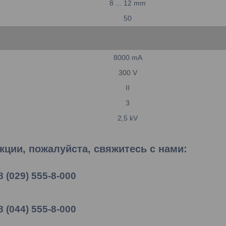
8 ... 12
mm
50
8000
mA
300
V
II
3
2,5
kV
ции, пожалуйста, свяжитесь с нами:
8 (029) 555-8-000
8 (044) 555-8-000