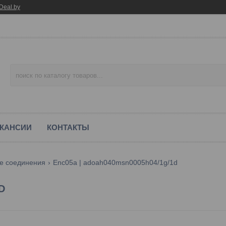
Deal.by
КАНСИИ
КОНТАКТЫ
 соединения
Enc05a | adoah040msn0005h04/1g/1d
D