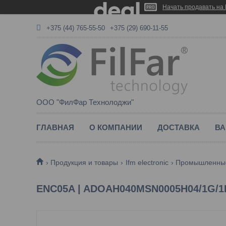
Начать продавать на 
+375 (44) 765-55-50
+375 (29) 690-11-55
ООО "ФилФар Технолоджи"
ГЛАВНАЯ
О КОМПАНИИ
ДОСТАВКА
ВА
Продукция и товары
Ifm electronic
Промышленные
ENC05A | ADOAH040MSN0005H04/1G/1