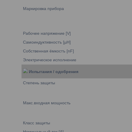
Маркировка прибора
Рабочее напряжение [V]
Самоиндуктивностъ [µH]
Собственная ёмкостъ [nF]
Электрическое исполнение
Испытания / одобрения
Степень защиты
Макс.входная мощность
Класс защиты
Номинальный ток [A]