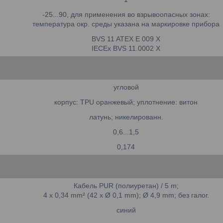
-25...90, для применения во взрывоопасных зонах:
температура окр. среды указана на маркировке прибора
BVS 11 ATEX E 009 X
IECEx BVS 11.0002 X
угловой
корпус: TPU оранжевый; уплотнение: витон
латунь; никелированн.
0,6...1,5
0,174
Кабель PUR (полиуретан) / 5 m;
4 x 0,34 mm² (42 x Ø 0,1 mm); Ø 4,9 mm; без галог.
синий