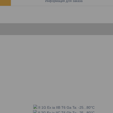
Информация для заказа
II 1G Ex ia IIB T6 Ga Ta: -25...80°C
II 2G Ex ia IIC T6 Gb Ta: -25...80°C