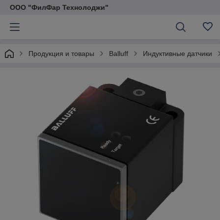
ООО "ФилФар Технолоджи"
Продукция и товары
Balluff
Индуктивные датчики