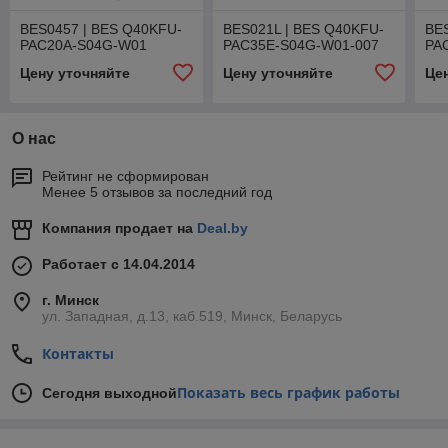
BES0457 | BES Q40KFU-
BES021L | BES Q40KFU-
BE
PAC20A-S04G-W01
PAC35E-S04G-W01-007
PA
Цену уточняйте
Цену уточняйте
Це
О нас
Рейтинг не сформирован
Менее 5 отзывов за последний год
Компания продает на
Deal.by
Работает с 14.04.2014
г. Минск
ул. Западная, д.13, каб.519, Минск, Беларусь
Контакты
Показать весь график работы
Сегодня выходной