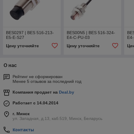
BES0297 | BES 516-213-
BES00N5 | BES 516-324-
BES
E5-E-S27
E4-C-PU-03
E4-
Цену уточняйте
Цену уточняйте
Це
О нас
Рейтинг не сформирован
Менее 5 отзывов за последний год
Компания продает на
Deal.by
Работает с 14.04.2014
г. Минск
ул. Западная, д.13, каб.519, Минск, Беларусь
Контакты