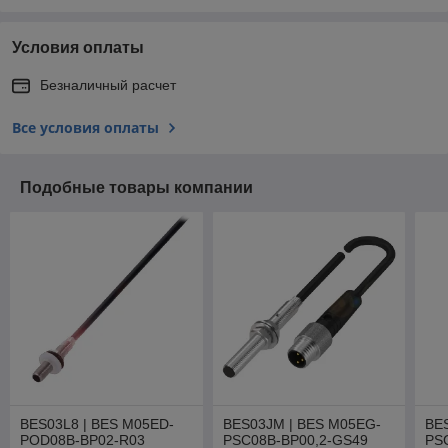
Условия оплаты
Безналичный расчет
Все условия оплаты
Подобные товары компании
BES03L8 | BES M05ED-
BES03JM | BES M05EG-
BE
POD08B-BP02-R03
PSC08B-BP00,2-GS49
PS