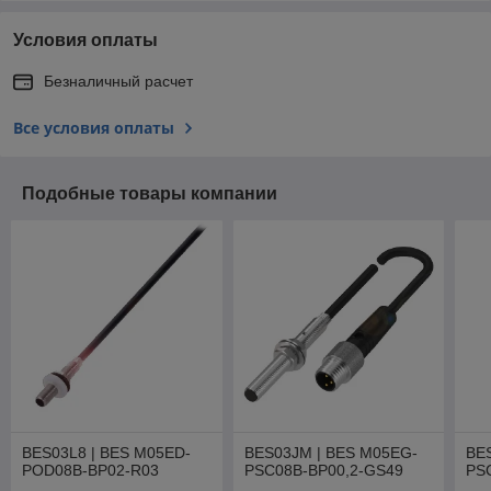
Условия оплаты
Безналичный расчет
Все условия оплаты
Подобные товары компании
BES03L8 | BES M05ED-
BES03JM | BES M05EG-
BE
POD08B-BP02-R03
PSC08B-BP00,2-GS49
PS