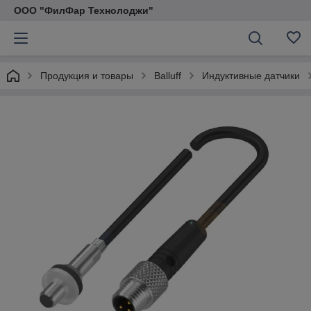
ООО "ФилФар Технолоджи"
Продукция и товары
Balluff
Индуктивные датчики