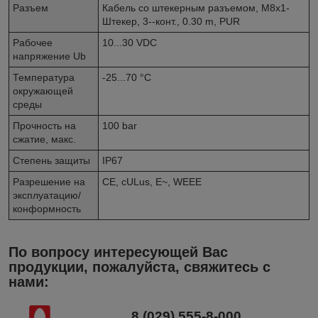
Разъем
Кабель со штекерным разъемом, M8x1-
Штекер, 3--конт., 0.30 m, PUR
Рабочее
10...30 VDC
напряжение Ub
Температура
-25...70 °C
окружающей
среды
Прочность на
100 bar
сжатие, макс.
Степень защиты
IP67
Разрешение на
CE, cULus, E~, WEEE
эксплуатацию/
конформность
По вопросу интересующей Вас
продукции, пожалуйста, свяжитесь с
нами:
8 (029) 555-8-000