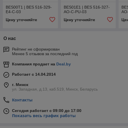
BES00T1 | BES 516-329-
BES01E1 | BES 516-327-
BES
E4-C-03
AO-C-PU-03
AO
Цену уточняйте
Цену уточняйте
Це
О нас
Рейтинг не сформирован
Менее 5 отзывов за последний год
Компания продает на
Deal.by
Работает с 14.04.2014
г. Минск
ул. Западная, д.13, каб.519, Минск, Беларусь
Контакты
Сегодня работает с 09:00 до 17:00
Показать весь график работы