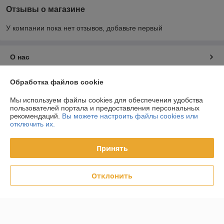
Отзывы о магазине
У компании пока нет отзывов, добавьте первый
О нас
Контакты
Обработка файлов cookie
Мы используем файлы cookies для обеспечения удобства
Доставка и оплата
пользователей портала и предоставления персональных
рекомендаций.
Вы можете настроить файлы cookies или
отключить их.
График работы
Принять
Полная версия сайта
Политика обработки cookies
Отклонить
Сайт создан на платформе Deal.by