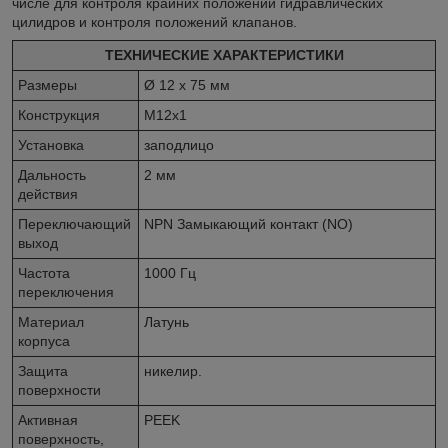
числе для контроля крайних положений гидравлических
цилидров и контроля положений клапанов.
ТЕХНИЧЕСКИЕ ХАРАКТЕРИСТИКИ
Размеры
Ø 12 x 75 мм
Конструкция
M12x1
Установка
заподлицо
Дальность
2 мм
действия
Переключающий
NPN Замыкающий контакт (NO)
выход
Частота
1000 Гц
переключения
Материал
Латунь
корпуса
Защита
никелир.
поверхности
Активная
PEEK
поверхность,