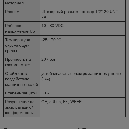
материал
Разъем
Штекерный разъем, штекер 1/2"-20 UNF-
2A
Рабочее
10...30 VDC
напряжение Ub
Температура
-25...70 °C
окружающей
среды
Прочность на
207 bar
сжатие, макс.
Стойкость к
устойчиваость к электромагнитному полю
воздействию
(~/=)
магнитных полей
Степень защиты
IP67
Разрешение на
CE, cULus, E~, WEEE
эксплуатацию/
конформность