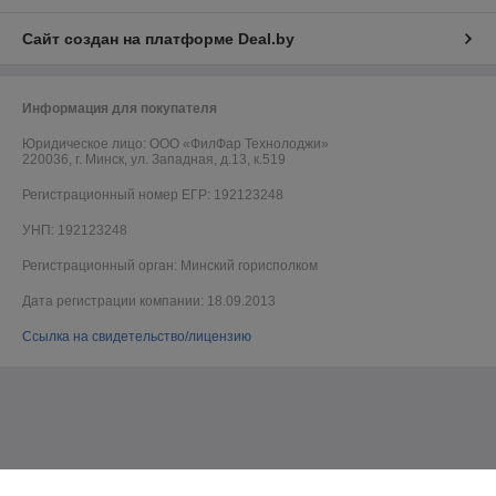
Сайт создан на платформе Deal.by
Информация для покупателя
Юридическое лицо:
ООО «ФилФар Технолоджи»
220036, г. Минск, ул. Западная, д.13, к.519
Регистрационный номер ЕГР: 192123248
УНП: 192123248
Регистрационный орган: Минский горисполком
Дата регистрации компании: 18.09.2013
Ссылка на свидетельство/лицензию