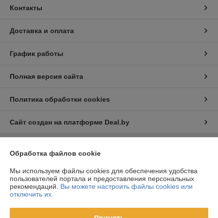
Контакты
Доставка и оплата
График работы
Полная версия сайта
Политика обработки cookies
Сайт создан на платформе Deal.by
Обработка файлов cookie
Информация для покупателя
Юридическое лицо:
ООО «ФилФар Технолоджи»
Мы используем файлы cookies для обеспечения удобства
220036, г. Минск, ул. Западная, д.13, к.519
пользователей портала и предоставления персональных
рекомендаций.
Вы можете настроить файлы cookies или
Регистрационный номер ЕГР: 192123248
отключить их.
УНП: 192123248
Принять