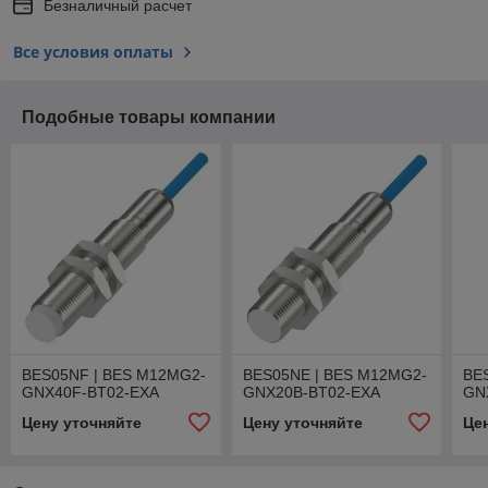
Безналичный расчет
Все условия оплаты
Подобные товары компании
BES05NF | BES M12MG2-
BES05NE | BES M12MG2-
BE
GNX40F-BT02-EXA
GNX20B-BT02-EXA
GN
Цену уточняйте
Цену уточняйте
Це