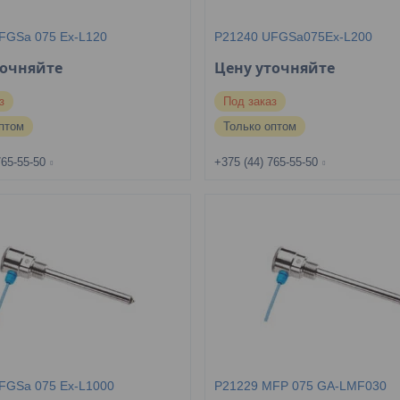
FGSa 075 Ex-L120
P21240 UFGSa075Ex-L200
точняйте
Цену уточняйте
з
Под заказ
птом
Только оптом
765-55-50
+375 (44) 765-55-50
FGSa 075 Ex-L1000
P21229 MFP 075 GA-LMF030