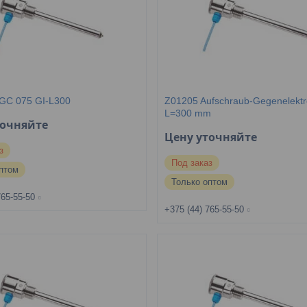
GC 075 GI-L300
Z01205 Aufschraub-Gegenelekt
L=300 mm
точняйте
Цену уточняйте
з
Под заказ
птом
Только оптом
765-55-50
+375 (44) 765-55-50