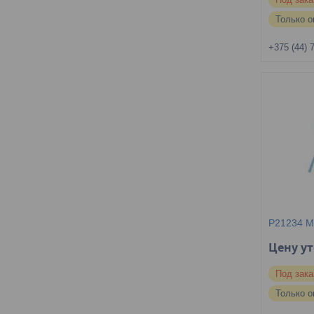
Только о
+375 (44) 
P21234 M
Цену у
Под зака
Только о