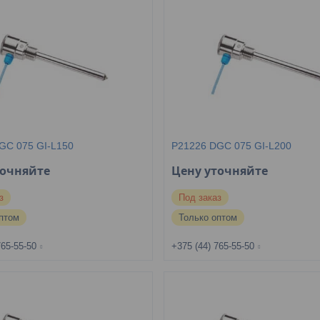
GC 075 GI-L150
P21226 DGC 075 GI-L200
точняйте
Цену уточняйте
з
Под заказ
птом
Только оптом
765-55-50
+375 (44) 765-55-50