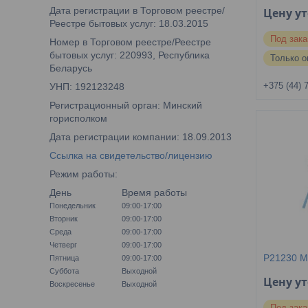
Дата регистрации в Торговом реестре/
Цену у
Реестре бытовых услуг: 18.03.2015
Под зака
Номер в Торговом реестре/Реестре
бытовых услуг: 220993, Республика
Только о
Беларусь
+375 (44) 
УНП: 192123248
Регистрационный орган: Минский
горисполком
Дата регистрации компании: 18.09.2013
Ссылка на свидетельство/лицензию
Режим работы:
День
Время работы
Понедельник
09:00-17:00
Вторник
09:00-17:00
Среда
09:00-17:00
Четверг
09:00-17:00
P21230 M
Пятница
09:00-17:00
Суббота
Выходной
Цену у
Воскресенье
Выходной
Под зака