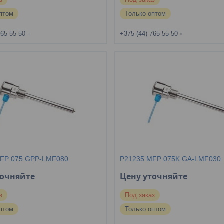
птом
Только оптом
765-55-50
+375 (44) 765-55-50
FP 075 GPP-LMF080
P21235 MFP 075K GA-LMF030
точняйте
Цену уточняйте
з
Под заказ
птом
Только оптом