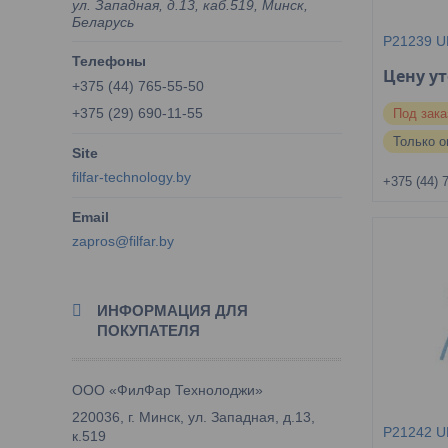
ул. Западная, д.13, каб.519, Минск,
Беларусь
P21239 U
Цену у
+375 (44) 765-55-50
+375 (29) 690-11-55
Под зака
Только о
filfar-technology.by
+375 (44) 
zapros@filfar.by
ИНФОРМАЦИЯ ДЛЯ
ПОКУПАТЕЛЯ
ООО «ФилФар Технолоджи»
220036, г. Минск, ул. Западная, д.13,
P21242 U
к.519