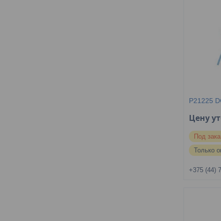
P21225 D
Цену у
Под зака
Только о
+375 (44) 