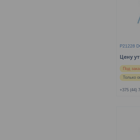
P21228 D
Цену у
Под зака
Только о
+375 (44) 