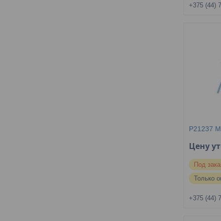
+375 (44) 
P21237 
Цену у
Под зака
Только о
+375 (44) 