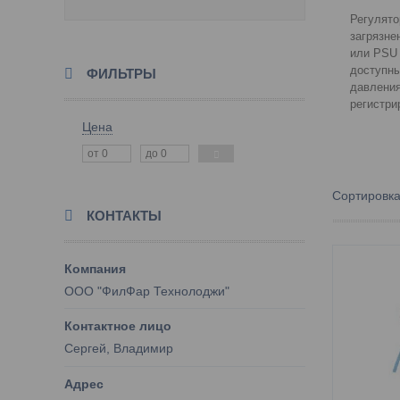
Регулято
загрязне
или PSU 
доступны
ФИЛЬТРЫ
давления
регистри
Цена
КОНТАКТЫ
OOO "ФилФар Технолоджи"
Сергей, Владимир